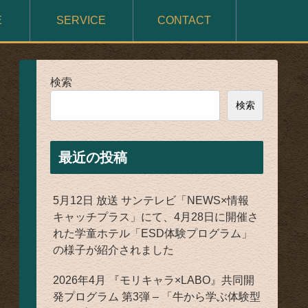
E
SERVICE
CONTACT
検索
検索
最近の投稿
5月12日 放送 サンテレビ「NEWS×情報
キャッチプラス」にて、4月28日に開催さ
れた学童ホテル「ESD体験プログラム」
の様子が紹介されました
2026年4月 『モリキャラ×LABO』共同開
発プログラム 第3弾 – 「牛から学ぶ体験型