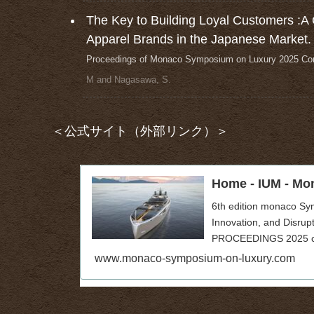
The Key to Building Loyal Customers :A
Apparel Brands in the Japanese Market.
Proceedings of Monaco Symposium on Luxury 2025 Con
M and Nagasawa, S.
＜公式サイト（外部リンク）＞
Home - IUM - M
6th edition monaco Sym
Innovation, and Disru
PROCEEDINGS 2025 co
www.monaco-symposium-on-luxury.com