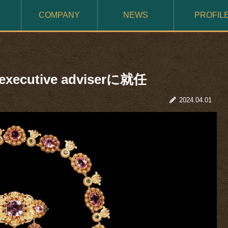
COMPANY
NEWS
PROFIL
tive adviserに就任
2024.04.01